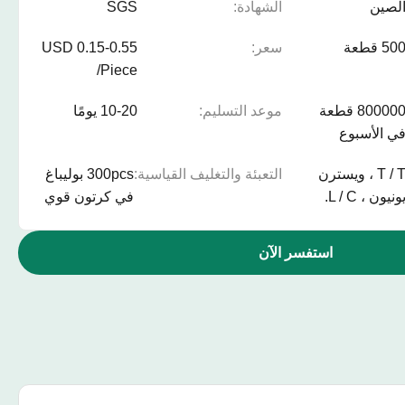
لصين
الشهادة:
SGS
50 قطعة
سعر:
0.15-0.55 USD
/Piece
800000 قطعة
موعد التسليم:
10-20 يومًا
ي الأسبوع
T / T ، ويسترن
التعبئة والتغليف القياسية:
300pcs بوليباغ
ونيون ، L / C.
في كرتون قوي
استفسر الآن