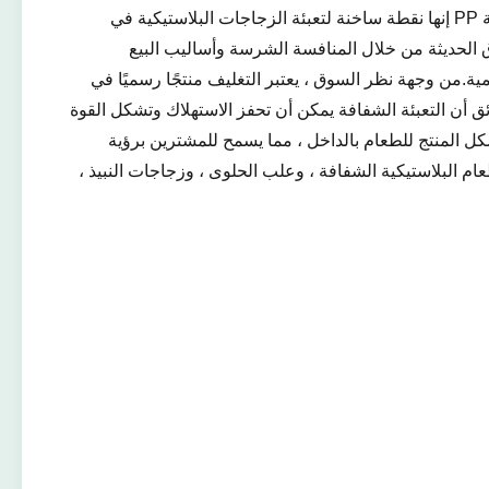
الزجاجات البلاستيكية الشفافة PP ، والبولي بروبيلين الشفاف هو المادة الرئيسية لتلبية هذا المطلب.تطوير زجاجات التغليف الشفافة PP إنها نقطة ساخنة لتعبئة الزجاجات البلاستيكية في
ق الحديثة من خلال المنافسة الشرسة وأساليب البيع
مية.من وجهة نظر السوق ، يعتبر التغليف منتجًا رسميًا في
ئق أن التعبئة الشفافة يمكن أن تحفز الاستهلاك وتشكل القوة
 شكل المنتج للطعام بالداخل ، مما يسمح للمشترين برؤية
م البلاستيكية الشفافة ، وعلب الحلوى ، وزجاجات النبيذ ،