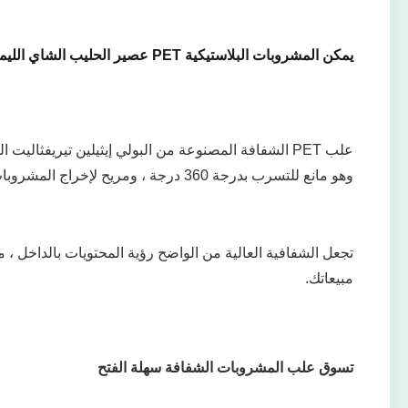
يمكن المشروبات البلاستيكية PET عصير الحليب الشاي الليمون المشروبات الغازية 500 مل مع نهايات الألومنيوم سهلة الفتح
علب PET الشفافة المصنوعة من البولي إيثيلين تيريف
وهو مانع للتسرب بدرجة 360 درجة ، ومريح لإخراج المشروبات في حقائبك ، وهو مثالي لجميع أنواع المشروبات والعصائر مثل البيرة والشاي وعصير الفاكهة والقهوة ، الشاي إلخ.
تجعل الشفافية العالية من الواضح رؤية المحتويات بالداخل ، م
مبيعاتك.
تسوق علب المشروبات الشفافة سهلة الفتح