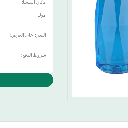
مكان المنشأ:
ا
موك:
0
القدرة على العرض:
ف
شروط الدفع:
ي