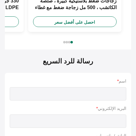
زجاجات ضغط بلاستيكية كبيرة ، صلصة
330 جرام ص
الكاتشب ، 500 مل زجاجة ضغط مع غطاء
LDPE زجا
علوي قابل للطي
للطي
احصل على أفضل سعر
احص
رسالة للرد السريع
اسم
*
البريد الإلكتروني
*
الهاتف/ واتس اب