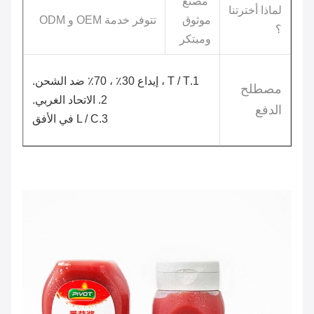
مصنع
لماذا أخترتنا
موثوق
تتوفر خدمة OEM و ODM
؟
ومبتكر
1.T / T ، إيداع 30٪ ، 70٪ ضد الشحن.
مصطلح
2. الاتحاد الغربي.
الدفع
3.L / C في الأفق