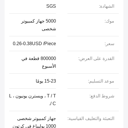
الشهادة:
SGS
موك:
5000 جهاز كمبيوتر
شخصى
سعر:
0.26-0.38USD /Piece
القدرة على العرض:
800000 قطعة في
الأسبوع
موعد التسليم:
15-23 يومًا
شروط الدفع:
T / T ، ويسترن يونيون ، L
/ C.
التعبئة والتغليف القياسية:
جهاز كمبيوتر شخصى
1000 بوليباغ في كرتون