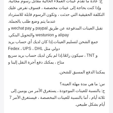
ج: عادة ما نقدم عينات العملاء الحالية مقابل رسوم مجانية.
وإذا كنت بحاجة إلى عينات مخصصة ، فسوف نفرض عليك
التكلفة الحقيقية التي حدثت ، وتكون الرسوم قابلة للاسترداد
عندما يتم وضع طلب بالجملة.
نقبل العينات المدفوعة عن طريق paypal و wechat pay و
alipay و westunion والتحويل البنكي.
جمع الشحن لتسليم العينات.إذا كان لديك أي حساب بريد
دولي مثل Fedex ، UPS ، DHL
و TNT ، سيكون رائعًا.إذا لم يكن لديك حساب بريد سريع
متاح ، يمكنك دفع أجرة النقل إلينا و
يمكننا الدفع المسبق للشحن.
س: ما هي مدة مهلة العينة؟
ج: بالنسبة للعينات الموجودة ، يستغرق الأمر من يومين إلى
ثلاثة أيام ، أما بالنسبة للعينات المخصصة ، فيستغرق الأمر 7
أيام بشكل طبيعي.