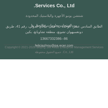
Services Co., Ltd.
شنتشن يونبو الأجهزة والبلاستيك المحدودة.
بيت
المنتجات
معلومات عنا
اتصل بنا
الطابق السادس عشر، الوحدة ب، مبنى جياتاي الدولي، رقم 41، طريق
دونغسيهوان تشونغ، منطقة تشاويانغ، بكين
86--13667332386
feliciazhou@pa.ecer.com
Copyright © 2021-2026 Beijing Silk Road Enterprise Management Servi
Co., Ltd.. جميع الحقوق محفوظة