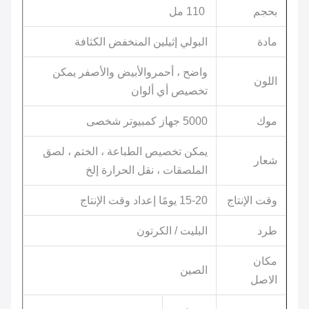
بحجم
110 مل
مادة
البولي إثيلين المنخفض الكثافة
واضح ، أحمر
والأبيض والأصفر يمكن
اللون
تخصيص أي ألوان
موك
5000 جهاز كمبيوتر شخصى
يمكن تخصيص الطباعة ، الختم ، لصق
شعار
الملصقات ، نقل الحرارة إلخ
وقت الإنتاج
15-20 يومًا إعداد وقت الإنتاج
طرد
البليت / الكرتون
مكان
الصين
الاصل