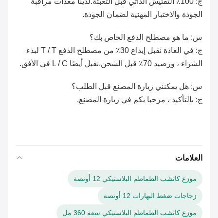
ج: 100٪ التفتيش الذاتي قبل التعبئة.لدينا معدات مراقبة
الجودة والاختبار المهنية لضمان الجودة.
س: ما هو مصطلح الدفع الخاص بك؟
ج: في العادة نقبل إيداع 30٪ من مصطلح الدفع T / T لبدء
الشراء ، ورصيد 70٪ قبل الشحن.نقبل أيضًا L / C في الأفق.
س: هل يمكنني زيارة المصنع قبل الطلب؟
ج: بالتأكيد ، مرحبا بكم في زيارة المصنع.
العلامات
موزع كاتشب الطماطم البلاستيكي 12 أونصة
زجاجات ضغط البهارات 12 أونصة
موزع كاتشب الطماطم البلاستيكي سعة 360 مل