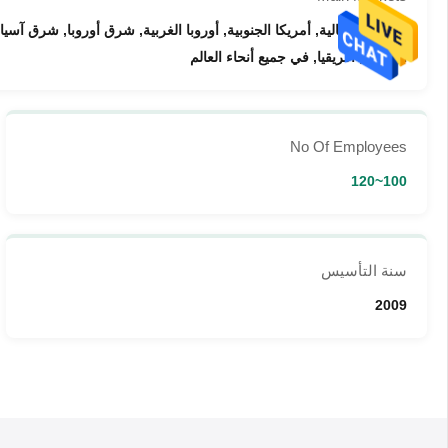
امريكا الشمالية, أمريكا الجنوبية, أوروبا الغربية, شرق أوروبا, شرق آس
الأوسط, أفريقيا, في جميع أنحاء العالم
No Of Employees
100~120
سنة التأسيس
2009