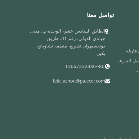
تواصل معنا
الطابق السادس عشر، الوحدة ب، مبنى
جياتاي الدولي، رقم 41، طريق
دونغسيهوان تشونغ، منطقة تشاويانغ،
فارغة
بكين
ل الفارغة
86--13667332386
ية
feliciazhou@pa.ecer.com