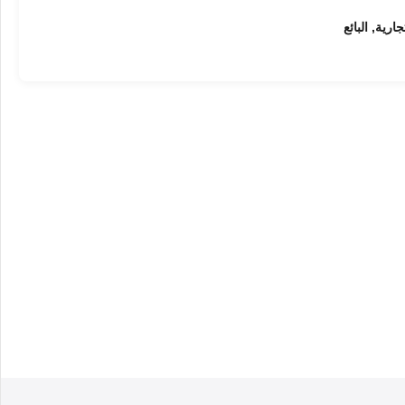
رية, البائع