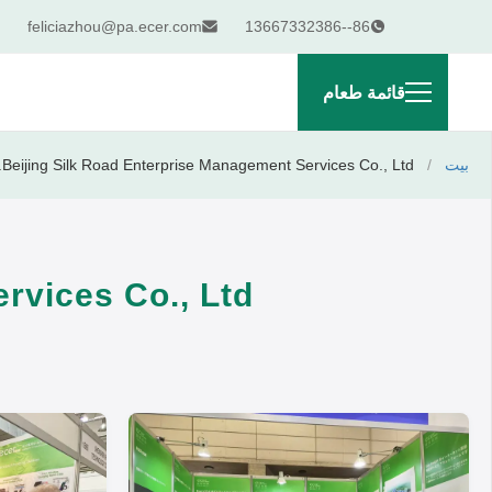
feliciazhou@pa.ecer.com
86--13667332386
قائمة طعام
بيت
/
Beijing Silk Road Enterprise Management Services Co., Ltd.
vices Co., Ltd.