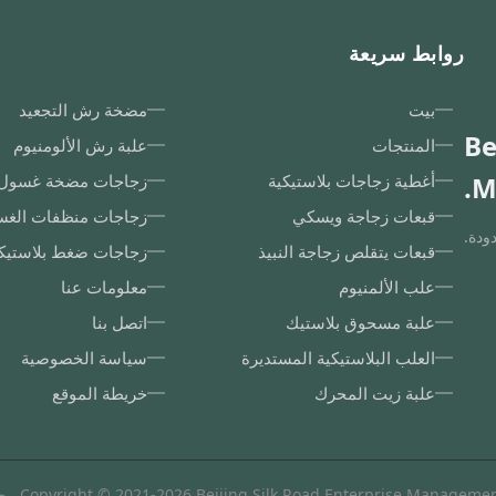
روابط سريعة
بيت
مضخة رش التجعيد
Be
المنتجات
علبة رش الألومنيوم
M
أغطية زجاجات بلاستيكية
زجاجات مضخة غسول 
قبعات زجاجة ويسكي
زجاجات منظفات الغسي
ودة.
قبعات يتقلص زجاجة النبيذ
زجاجات ضغط بلاستيك
علب الألمنيوم
معلومات عنا
علبة مسحوق بلاستيك
اتصل بنا
العلب البلاستيكية المستديرة
سياسة الخصوصية
علبة زيت المحرك
خريطة الموقع
Copyright © 2021-2026 Beijing Silk Road Enterprise Manag.. جميع الحقوق محفوظة