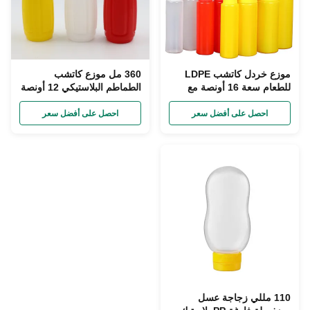
موزع خردل كاتشب LDPE
360 مل موزع كاتشب
للطعام سعة 16 أونصة مع
الطماطم البلاستيكي 12 أونصة
غطاء
زجاجات ضغط البهارات الضغط
احصل على أفضل سعر
احصل على أفضل سعر
110 مللي زجاجة عسل