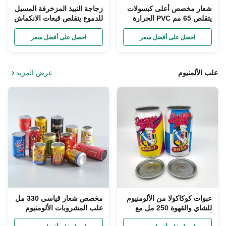
شعار مخصص أعلى كبسولات
زجاجة النبيذ المزخرفة المسيل
يتقلص 65 مم PVC الحرارة
للدموع يتقلص قبعات الانكماش
يتقلص التفاف لزجاجات النبيذ
الحراري بقطر 35 مم
احصل على أفضل سعر
احصل على أفضل سعر
علب الألمنيوم
عرض المزيد
عبوات كوكاكولا من الألومنيوم
مخصص شعار قياسي 330 مل
للشاي والقهوة 250 مل مع
علب المشروبات الألومنيوم
أغطية سهلة الفتح
علب المياه الغازية للمشروبات