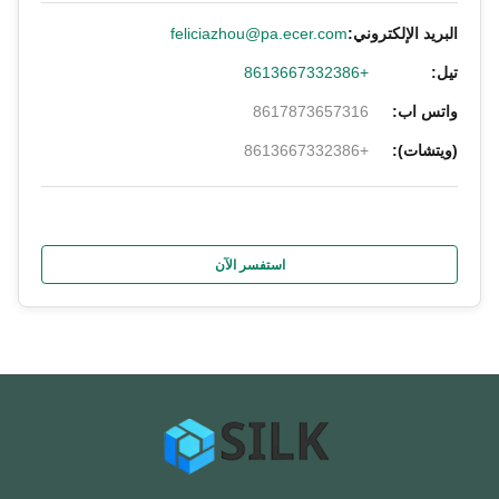
البريد الإلكتروني:
feliciazhou@pa.ecer.com
تيل:
+8613667332386
واتس اب:
8617873657316
(ويتشات):
+8613667332386
استفسر الآن