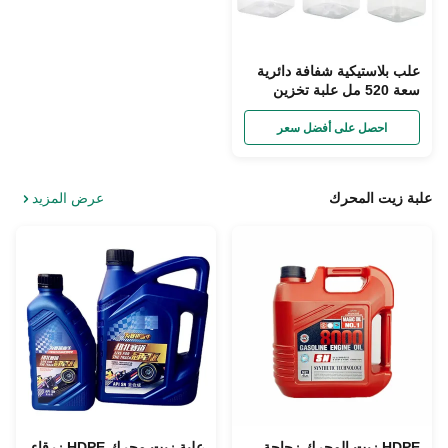
علب بلاستيكية شفافة دائرية
سعة 520 مل علبة تخزين
طعام من الراتنج للحيوانات
الأليفة
احصل على أفضل سعر
علبة زيت المحرك
عرض المزيد
HDPE زيت المحرك زجاجة
علبة زيت محرك HDPE زرقاء