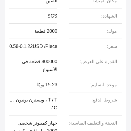
مكان المنشأ:
الصين
الشهادة:
SGS
موك:
2000 قطعة
سعر:
0.58-0.1.22USD /Piece
القدرة على العرض:
800000 قطعة في
الأسبوع
موعد التسليم:
15-23 يومًا
شروط الدفع:
T / T ، ويسترن يونيون ، L
/ C.
التعبئة والتغليف القياسية:
جهاز كمبيوتر شخصى
1000 بوليباغ في كرتون