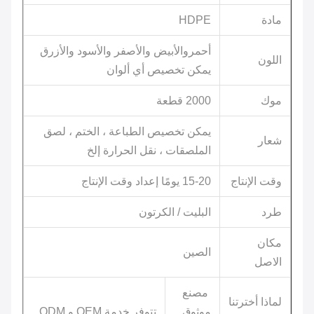
مادة
HDPE
أحمر
والأبيض والأصفر والأسود والأزرق
اللون
يمكن تخصيص أي ألوان
موك
2000 قطعة
يمكن تخصيص الطباعة ، الختم ، لصق
شعار
الملصقات ، نقل الحرارة إلخ
وقت الإنتاج
15-20 يومًا إعداد وقت الإنتاج
طرد
البليت / الكرتون
مكان
الصين
الاصل
مصنع
لماذا أخترتنا
موثوق
تتوفر خدمة OEM و ODM