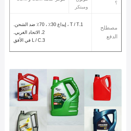
؟
ومبتكر
1.T / T ، إيداع 30٪ ، 70٪ ضد الشحن.
مصطلح
2. الاتحاد الغربي.
الدفع
3.L / C في الأفق