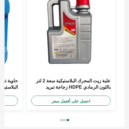
علبة زيت المحرك البلاستيكية سعة 2 لتر
باللون الرمادي HDPE زجاجة تبريد
البلاستيكية 5L الزرقاء
المحرك ذات السعة الكبيرة
احصل على أفضل سعر
احص