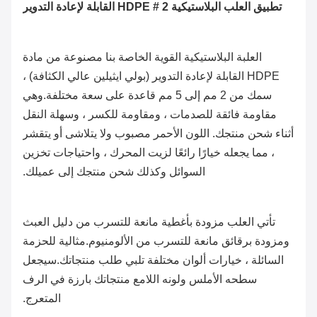
تطبيق العلب البلاستيكية HDPE # 2 القابلة لإعادة التدوير
العلبة البلاستيكية القوية الخاصة بنا مصنوعة من مادة
HDPE القابلة لإعادة التدوير (
بولي ايثيلين عالي الكثافة
) ،
سمك من 2 مم إلى 5 مم قاعدة على سعة مختلفة.وهي
مقاومة فائقة للصدمات ، ومقاومة للكسر ، وسهلة النقل
أثناء شحن منتجك. اللون الأحمر مصبوب ولا يتلاشى أو يتقشر
، مما يجعله خيارًا رائعًا لزيت المحرك ، واحتياجات تخزين
السوائل وكذلك شحن منتجك إلى عميلك.
تأتي العلب مزودة بأغطية مانعة للتسرب من دليل العبث
ومزودة برقائق مانعة للتسرب من الألومنيوم.مثالية للحزمة
السائلة ، خيارات ألوان مختلفة تلبي طلب منتجاتك.سيجعل
سطحه الأملس ولونه اللامع منتجاتك بارزة في الرف
المتعرج.