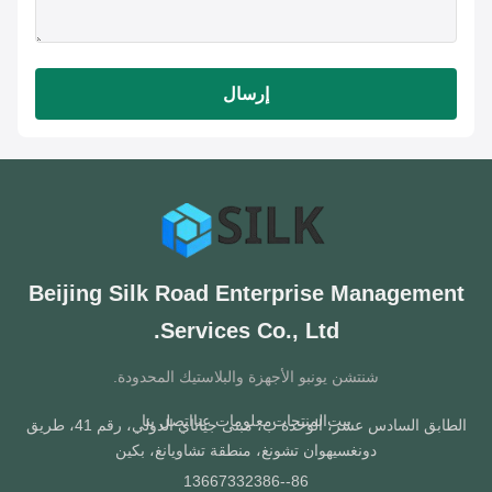
إرسال
Beijing Silk Road Enterprise Managemen
Services Co., Ltd.
شنتشن يونبو الأجهزة والبلاستيك المحدودة.
بيت
المنتجات
معلومات عنا
اتصل بنا
الطابق السادس عشر، الوحدة ب، مبنى جياتاي الدولي، رقم 41، طريق
دونغسيهوان تشونغ، منطقة تشاويانغ، بكين
86--13667332386