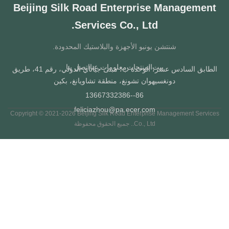
Beijing Silk Road Enterprise Managemen
Services Co., Ltd.
شنتشن يونبو الأجهزة والبلاستيك المحدودة.
بيت
المنتجات
معلومات عنا
اتصل بنا
الطابق السادس عشر، الوحدة ب، مبنى جياتاي الدولي، رقم 41، طريق
دونغسيهوان تشونغ، منطقة تشاويانغ، بكين
86--13667332386
feliciazhou@pa.ecer.com
Copyright © 2021-2026 Beijing Silk Road Enterprise Management Servi
Co., Ltd.. جميع الحقوق محفوظة