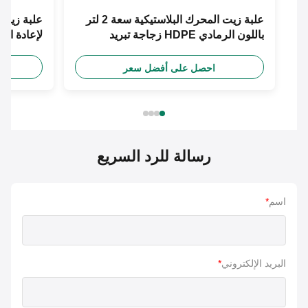
علبة زيت المحرك البلاستيكية سعة 2 لتر
علبة زيت محرك 
باللون الرمادي HDPE زجاجة تبريد
المحرك ذات السعة الكبيرة
مضادة للتجمد
احصل على أفضل سعر
احص
رسالة للرد السريع
اسم
*
البريد الإلكتروني
*