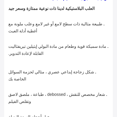
العلب البلاستيكية لدينا ذات نوعية ممتازة وسعر جيد
.
طبيعة مثالية ذات سطح لامع أو غير لامع وعلب ملونة مع
أغطية أدلة العبث
.
مادة سميكة قوية وطعام من مادة البولي إيثيلين تيريفثاليت
القابلة لإعادة التدوير.
.
شكل زجاجة إبداعي عصري ، مثالي لحزمة السوائل
الخاصة بك
.
شعار مخصص للنقش ، debossed ، طباعة ، ملصق لاصق
وتقلص الفيلم
.
خيار أحجام السعة البديلة