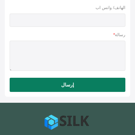
الهاتف/ واتس اب
رسالة
*
إرسال