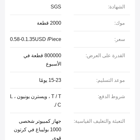
الشهادة:
SGS
موك:
2000 قطعة
سعر:
0.58-0.1.35USD /Piece
القدرة على العرض:
800000 قطعة في
الأسبوع
موعد التسليم:
15-23 يومًا
شروط الدفع:
T / T ، ويسترن يونيون ، L
/ C.
التعبئة والتغليف القياسية:
جهاز كمبيوتر شخصى
1000 بوليباغ في كرتون
قوي