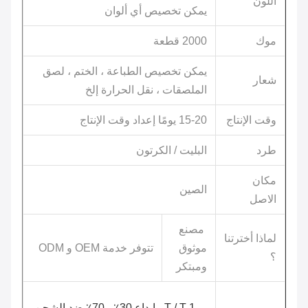
اللون
يمكن تخصيص أي ألوان
موك
2000 قطعة
يمكن تخصيص الطباعة ، الختم ، لصق
شعار
الملصقات ، نقل الحرارة إلخ
وقت الإنتاج
15-20 يومًا إعداد وقت الإنتاج
طرد
البليت / الكرتون
مكان
الصين
الاصل
مصنع
لماذا أخترتنا
موثوق
تتوفر خدمة OEM و ODM
؟
ومبتكر
1.T / T ، إيداع 30٪ ، 70٪ ضد الشحن.